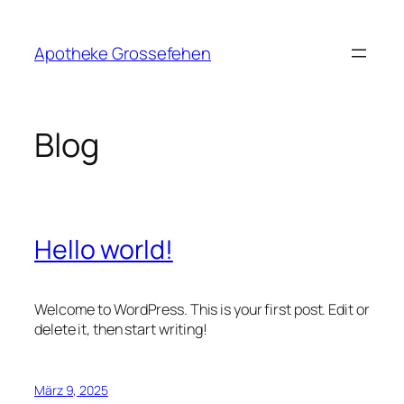
Zum
Inhalt
Apotheke Grossefehen
springen
Blog
Hello world!
Welcome to WordPress. This is your first post. Edit or
delete it, then start writing!
März 9, 2025